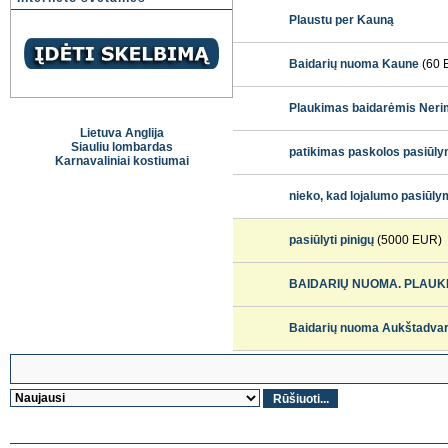
Plaustu per Kauną
Baidarių nuoma Kaune
(60 
Plaukimas baidarėmis Neri
Lietuva Anglija
Siauliu lombardas
patikimas paskolos pasiūly
Karnavaliniai kostiumai
nieko, kad lojalumo pasiūl
pasiūlyti pinigų
(5000 EUR)
BAIDARIŲ NUOMA. PLAUKI
Baidarių nuoma Aukštadvar