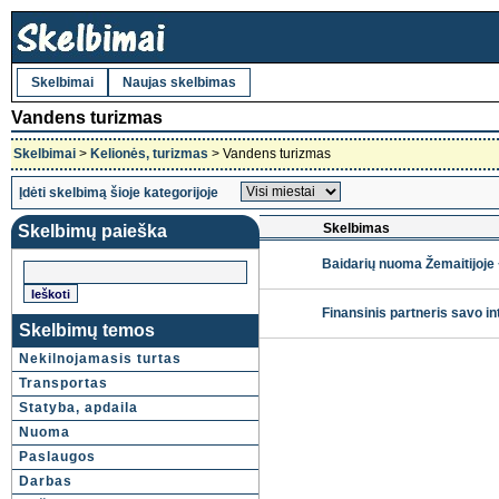
Skelbimai
Naujas skelbimas
Vandens turizmas
Skelbimai
>
Kelionės, turizmas
> Vandens turizmas
Įdėti skelbimą šioje kategorijoje
Skelbimas
Skelbimų paieška
Baidarių nuoma Žemaitijoj
Finansinis partneris savo in
Skelbimų temos
Nekilnojamasis turtas
Transportas
Statyba, apdaila
Nuoma
Paslaugos
Darbas