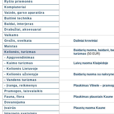
Ryšio priemonės
Kompiuteriai
Vaizdo, garso aparatūra
Buitinė technika
Baldai, interjeras
Drabužiai, aksesuarai
Vaikams
Grožis, sveikata
Daliniai kroviniai
Maistas
Baidarių nuoma, baidarė, ba
Kelionės, turizmas
turizmas
(50 EUR)
- Apgyvendinimas
- Kaimo turizmas
Laivų nuoma Klaipėdoje
- Kelionės Lietuvoje
- Kelionės užsienyje
Baidarių nuoma su nakvyne 
- Vandens turizmas
- Įranga, reikmenys
Plaukimas Vilnele – pramo
Pramogos, laisvalaikis
Fauna, flora
Plaukimas plaustais Kaune
Dovanojama
Įvairūs
Plaustų nuoma Kaune
Interneto svetainės