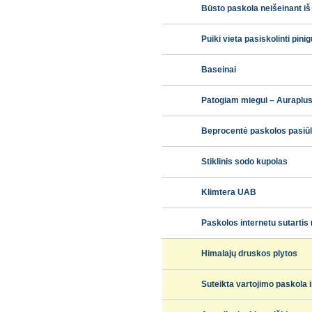
Būsto paskola neišeinant i
Puiki vieta pasiskolinti pini
Baseinai
Patogiam miegui – Auraplus.e
Beprocentė paskolos pasi
Stiklinis sodo kupolas
Klimtera UAB
Paskolos internetu sutartis
Himalajų druskos plytos
Suteikta vartojimo paskola 