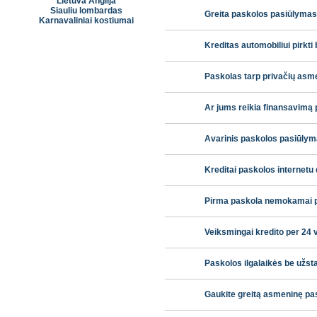
Lietuva Anglija
Siauliu lombardas
Greita paskolos pasiūlyma
Karnavaliniai kostiumai
Kreditas automobiliui pirkti
Paskolas tarp privačių asm
Ar jums reikia finansavimą 
Avarinis paskolos pasiūlym
Kreditai paskolos internetu 
Pirma paskola nemokamai p
Veiksmingai kredito per 24 
Paskolos ilgalaikės be užst
Gaukite greitą asmeninę pas