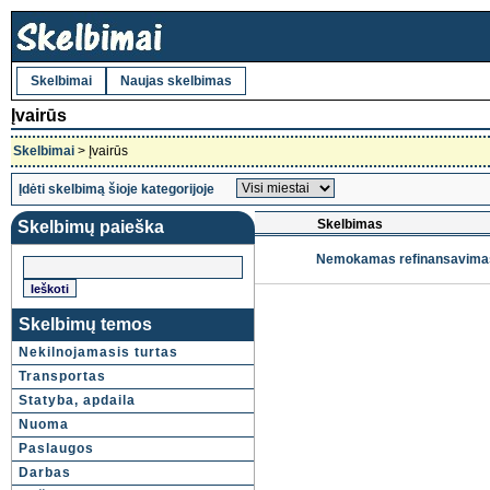
Skelbimai
Naujas skelbimas
Įvairūs
Skelbimai
> Įvairūs
Įdėti skelbimą šioje kategorijoje
Skelbimas
Skelbimų paieška
Nemokamas refinansavimas 
Skelbimų temos
Nekilnojamasis turtas
Transportas
Statyba, apdaila
Nuoma
Paslaugos
Darbas