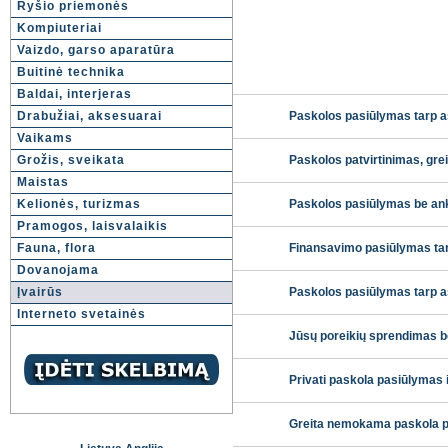
Ryšio priemonės
Kompiuteriai
Vaizdo, garso aparatūra
Buitinė technika
Baldai, interjeras
Drabužiai, aksesuarai
Paskolos pasiūlymas tarp a
Vaikams
Grožis, sveikata
Paskolos patvirtinimas, gre
Maistas
Kelionės, turizmas
Paskolos pasiūlymas be ank
Pramogos, laisvalaikis
Fauna, flora
Finansavimo pasiūlymas tar
Dovanojama
Įvairūs
Paskolos pasiūlymas tarp 
Interneto svetainės
Jūsų poreikių sprendimas be
Privati paskola pasiūlymas 
Greita nemokama paskola p