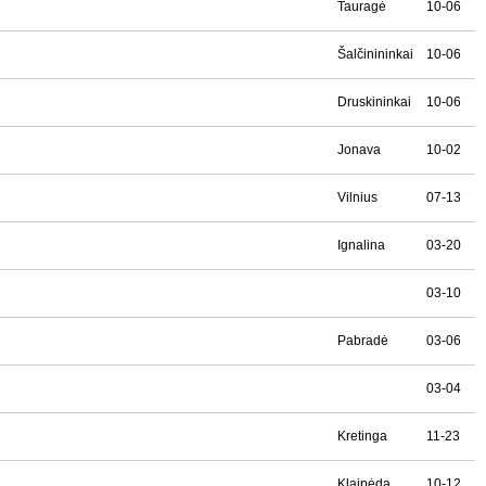
Tauragė
10-06
Šalčinininkai
10-06
Druskininkai
10-06
Jonava
10-02
Vilnius
07-13
Ignalina
03-20
03-10
Pabradė
03-06
03-04
Kretinga
11-23
Klaipėda
10-12