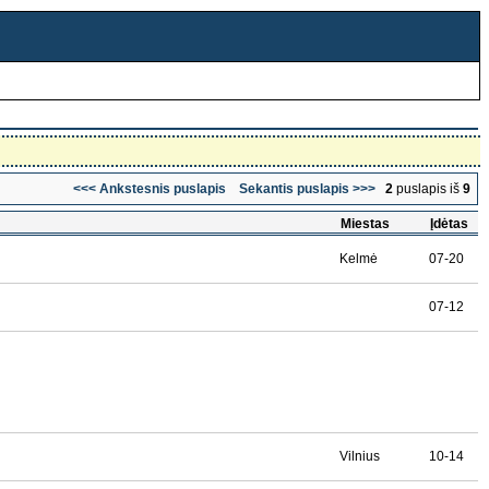
<<< Ankstesnis puslapis
Sekantis puslapis >>>
2
puslapis iš
9
Miestas
Įdėtas
Kelmė
07-20
07-12
Vilnius
10-14