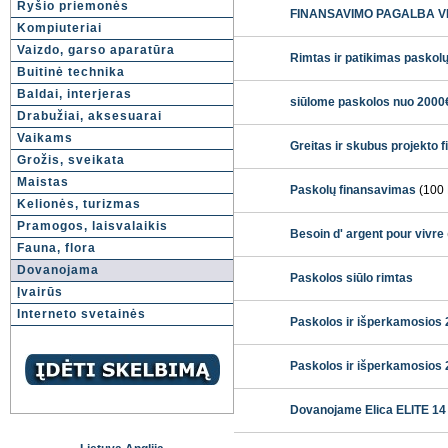
Ryšio priemonės
FINANSAVIMO PAGALBA VIS
Kompiuteriai
Vaizdo, garso aparatūra
Rimtas ir patikimas paskol
Buitinė technika
Baldai, interjeras
siūlome paskolos nuo 2000€
Drabužiai, aksesuarai
Vaikams
Greitas ir skubus projekto
Grožis, sveikata
Maistas
Paskolų finansavimas
(100
Kelionės, turizmas
Pramogos, laisvalaikis
Besoin d' argent pour vivre
Fauna, flora
Dovanojama
Paskolos siūlo rimtas
Įvairūs
Interneto svetainės
Paskolos ir išperkamosios
Paskolos ir išperkamosios
Dovanojame Elica ELITE 14