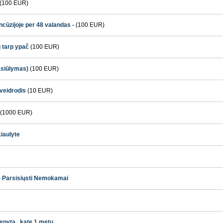
(100 EUR)
ncūzijoje per 48 valandas -
(100 EUR)
 tarp ypač
(100 EUR)
asiūlymas)
(100 EUR)
 veidrodis
(10 EUR)
(1000 EUR)
kiaulyte
- Parsisiųsti Nemokamai
iepytą , katę 1 metų