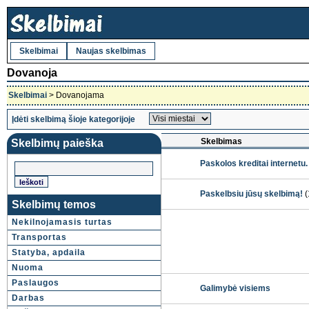
Skelbimai
Naujas skelbimas
Dovanoja
Skelbimai
> Dovanojama
Įdėti skelbimą šioje kategorijoje
Skelbimas
Skelbimų paieška
Paskolos kreditai internetu
Paskelbsiu jūsų skelbimą!
(
Skelbimų temos
Nekilnojamasis turtas
Transportas
Statyba, apdaila
Nuoma
Paslaugos
Galimybė visiems
Darbas