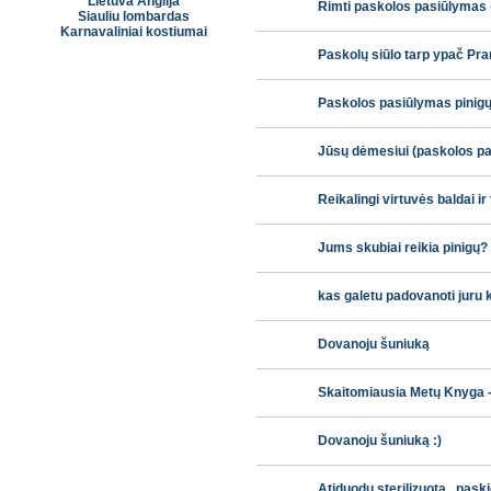
Lietuva Anglija
Rimti paskolos pasiūlymas
Siauliu lombardas
Karnavaliniai kostiumai
Paskolų siūlo tarp ypač Pra
Paskolos pasiūlymas pinigų
Jūsų dėmesiui (paskolos p
Reikalingi virtuvės baldai ir
Jums skubiai reikia pinigų?
kas galetu padovanoti juru 
Dovanoju šuniuką
Skaitomiausia Metų Knyga 
Dovanoju šuniuką :)
Atiduodu sterilizuotą , pask