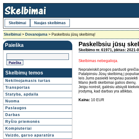
Skelbimai
Naujas skelbimas
Skelbimai
>
Dovanojama
> Paskelbsiu jūsų skelbimą!
Paskelbsiu jūsų ske
Paieška
Skelbimo nr. 61971, įdėtas: 2021-0
Skelbimas nebegalioja.
Nepraleiskit progos parduoti greičia
Skelbimų temos
Patalpinsiu Jūsų skelbimą į populiar
leis Jums pasiekti lengviau pasiekti 
Nekilnojamasis turtas
Mano įkelti skelbimai galios dienų.
Jeigu norėsit, galėsiu atsiųsti kiek
Transportas
įrodymą, kad darbas yra atliktas.
Statyba, apdaila
Kaina:
10 EUR
Nuoma
Paslaugos
Darbas
Ryšio priemonės
Kompiuteriai
Vaizdo, garso aparatūra