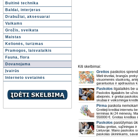
Buitinė technika
Baldai, interjeras
Drabužiai, aksesuarai
Vaikams
Grožis, sveikata
Maistas
Kelionės, turizmas
Pramogos, laisvalaikis
Fauna, flora
Dovanojama
Kiti skelbimai:
Įvairūs
Greitos
paskolos sprend
Mieli tėveliai, brangūs prekyb
Interneto svetainės
visuomenės sluoksnių, artė
garantuotus ir apdraustus k
Paskolos
ilgalaikės be u
Paskolos ilgalaikės be užsta
abejonės. ir greitai paskolos
skubiai ir veiksmingai kredi
Pirma
paskola nemokama
Greitieji kreditai internetu 
terminas iki 24 mėnesių. M
550000 €. Greitas kreditas 
Paskolos
pasiūlymas ūki
Siūlau greitas, sąžiningas 
Lietuvoje. Mano paskolos svy
paskolas ūkininkams, sava