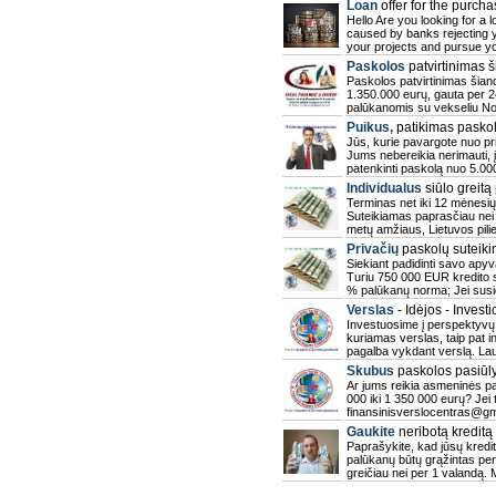
Loan
offer for the purcha
Hello Are you looking for a l
caused by banks rejecting y
your projects and pursue y
Paskolos
patvirtinimas 
Paskolos patvirtinimas šian
1.350.000 eurų, gauta per 
palūkanomis su vekseliu Nor
Puikus,
patikimas pasko
Jūs, kurie pavargote nuo priv
Jums nebereikia nerimauti, 
patenkinti paskolą nuo 5.00
Individualus
siūlo greitą
Terminas net iki 12 mėnesių,
Suteikiamas paprasčiau nei 
metų amžiaus, Lietuvos pil
Privačių
paskolų suteik
Siekiant padidinti savo apy
Turiu 750 000 EUR kredito su
% palūkanų norma; Jei susid
Verslas
- Idėjos - Investi
Investuosime į perspektyvų ve
kuriamas verslas, taip pat i
pagalba vykdant verslą. La
Skubus
paskolos pasiū
Ar jums reikia asmeninės p
000 iki 1 350 000 eurų? Jei 
finansinisverslocentras@gm
Gaukite
neribotą kreditą
Paprašykite, kad jūsų kredi
palūkanų būtų grąžintas per
greičiau nei per 1 valandą. 