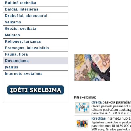
Buitinė technika
Baldai, interjeras
Drabužiai, aksesuarai
Vaikams
Grožis, sveikata
Maistas
Kelionės, turizmas
Pramogos, laisvalaikis
Fauna, flora
Dovanojama
Įvairūs
Interneto svetainės
Kiti skelbimai:
Greita
paskola pasirašant
Greita paskola pasirašant s
užstato pasirašant sąskaitą 
paskolos iki 1 500 000 eurų
Kreditas
internetu nuo 1
Ilgalaikės paskolos ir paskol
paskolos nuo 18 iki 30 000 
200 eurų. Greitos paskolos 