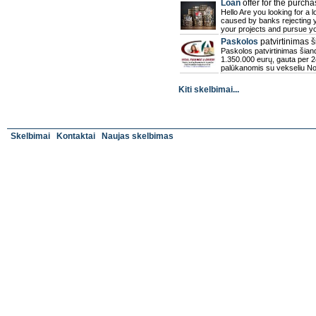
Loan
offer for the purcha
Hello Are you looking for a l
caused by banks rejecting y
your projects and pursue y
Paskolos
patvirtinimas 
Paskolos patvirtinimas šian
1.350.000 eurų, gauta per 
palūkanomis su vekseliu Nor
Kiti skelbimai...
Skelbimai
Kontaktai
Naujas skelbimas