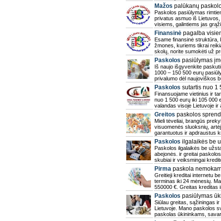
Mažos
palūkanų paskolo
Paskolos pasiūlymas rimtie
privatus asmuo iš Lietuvos,
visiems, galintiems jas grąž
Finansinė
pagalba visie
Esame finansinė struktūra, k
žmones, kuriems tikrai reikia
skolų, norite sumokėti už pr
Paskolos
pasiūlymas įmo
Iš naujo išgyvenkite paskuti
1000 – 150 500 eurų pasiūlym
privalumo dėl naujoviškos 
Paskolos
sutartis nuo 1
Finansuojame vietinius ir ta
nuo 1 500 eurų iki 105 000 
valandas visoje Lietuvoje ir
Greitos
paskolos sprend
Mieli tėveliai, brangūs prekyb
visuomenės sluoksnių, artė
garantuotus ir apdraustus k
Paskolos
ilgalaikės be u
Paskolos ilgalaikės be užsta
abejonės. ir greitai paskolos
skubiai ir veiksmingai kredi
Pirma
paskola nemokama
Greitieji kreditai internetu 
terminas iki 24 mėnesių. M
550000 €. Greitas kreditas 
Paskolos
pasiūlymas ūki
Siūlau greitas, sąžiningas 
Lietuvoje. Mano paskolos svy
paskolas ūkininkams, sava