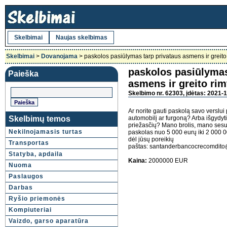
Skelbimai
Naujas skelbimas
Skelbimai
>
Dovanojama
> paskolos pasiūlymas tarp privataus asmens ir greito
paskolos pasiūlymas
Paieška
asmens ir greito rim
Skelbimo nr. 62303, įdėtas: 2021-1
Ar norite gauti paskolą savo verslui 
Skelbimų temos
automobilį ar furgoną? Arba išgydyti
priežasčių? Mano brolis, mano sesu
Nekilnojamasis turtas
paskolas nuo 5 000 eurų iki 2 000 0
dėl jūsų poreikių
Transportas
paštas: santanderbancocrecomdito
Statyba, apdaila
Kaina:
2000000 EUR
Nuoma
Paslaugos
Darbas
Ryšio priemonės
Kompiuteriai
Vaizdo, garso aparatūra