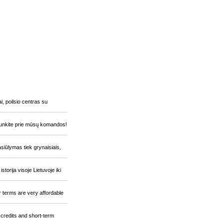
, poilsio centras su
ijunkite prie mūsų komandos!
siūlymas tiek grynaisiais,
orija visoje Lietuvoje iki
r terms are very affordable
 credits and short-term