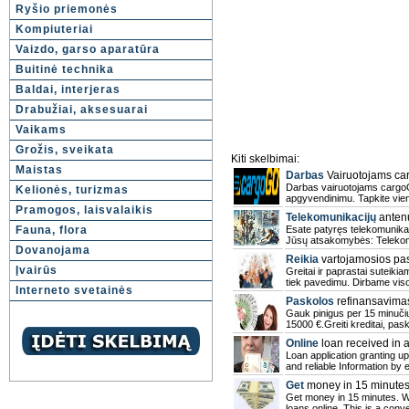
Ryšio priemonės
Kompiuteriai
Vaizdo, garso aparatūra
Buitinė technika
Baldai, interjeras
Drabužiai, aksesuarai
Vaikams
Grožis, sveikata
Kiti skelbimai:
Maistas
Darbas
Vairuotojams ca
Darbas vairuotojams cargoGO
Kelionės, turizmas
apgyvendinimu. Tapkite vien
Pramogos, laisvalaikis
Telekomunikacijų
antenų
Fauna, flora
Esate patyręs telekomunikac
Jūsų atsakomybės: Telekom
Dovanojama
Reikia
vartojamosios pa
Įvairūs
Greitai ir paprastai suteiki
tiek pavedimu. Dirbame visoj
Interneto svetainės
Paskolos
refinansavima
Gauk pinigus per 15 minučių.
15000 €.Greiti kreditai, pas
Online
loan received in 
Loan application granting u
and reliable Information by e
Get
money in 15 minute
Get money in 15 minutes. We
loans online. This is a conv