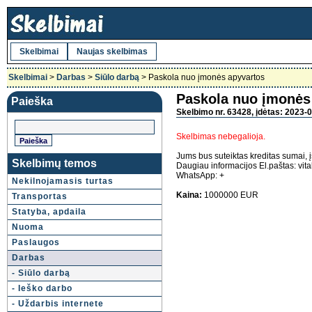
Skelbimai
Naujas skelbimas
Skelbimai
>
Darbas
>
Siūlo darbą
> Paskola nuo įmonės apyvartos
Paskola nuo įmonės
Paieška
Skelbimo nr. 63428, įdėtas: 2023-0
Skelbimas nebegalioja.
Jums bus suteiktas kreditas sumai, 
Skelbimų temos
Daugiau informacijos El.paštas: vit
WhatsApp: +
Nekilnojamasis turtas
Kaina:
1000000 EUR
Transportas
Statyba, apdaila
Nuoma
Paslaugos
Darbas
- Siūlo darbą
- Ieško darbo
- Uždarbis internete