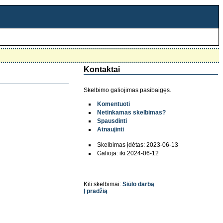
Kontaktai
Skelbimo galiojimas pasibaigęs.
Komentuoti
Netinkamas skelbimas?
Spausdinti
Atnaujinti
Skelbimas įdėtas: 2023-06-13
Galioja: iki 2024-06-12
Kiti skelbimai:
Siūlo darbą
Į pradžią