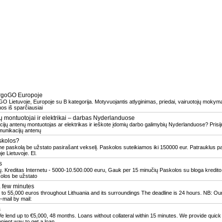
rgoGO Europoje
 Lietuvoje, Europoje su B kategorija. Motyvuojantis atlyginimas, priedai, vairuotojų mokymai
os iš sparčiausiai
 montuotojai ir elektrikai – darbas Nyderlanduose
ijų antenų montuotojas ar elektrikas ir ieškote įdomių darbo galimybių Nyderlanduose? Pris
unikacijų antenų
skolos?
ame paskolą be užstato pasirašant vekselį. Paskolos suteikiamos iki 150000 eur. Patrauklus pa
e Lietuvoje. El.
s
 Kreditas Internetu - 5000-10.500.000 euru, Gauk per 15 minučių Paskolos su bloga kredito ist
kolos be užstato
a few minutes
p to 55,000 euros throughout Lithuania and its surroundings The deadline is 24 hours. NB: Ou
-mail by mail:
s
 lend up to €5,000, 48 months. Loans without collateral within 15 minutes. We provide quick
enient way to get a loan