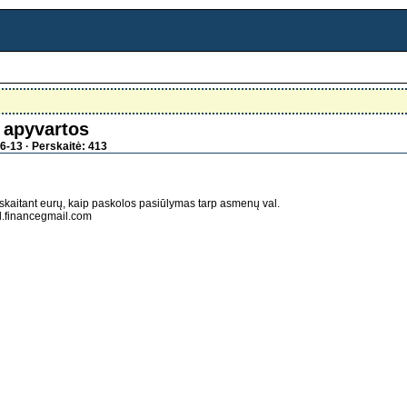
 apyvartos
6-13 · Perskaitė: 413
įskaitant eurų, kaip paskolos pasiūlymas tarp asmenų val.
al.financegmail.com