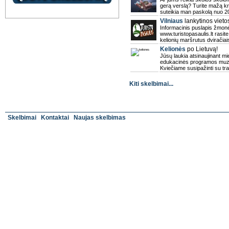
gerą verslą? Turite mažą kre
suteikia man paskolą nuo 20
Vilniaus
lankytinos vieto
Informacinis puslapis žmonė
www.turistopasaulis.lt rasit
kelionių maršrutus dviračiais
Kelionės
po Lietuvą!
Jūsų laukia atsinaujinant mie
edukacinės programos muzi
Kviečiame susipažinti su tra
Kiti skelbimai...
Skelbimai
Kontaktai
Naujas skelbimas