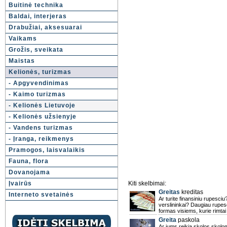
Buitinė technika
Baldai, interjeras
Drabužiai, aksesuarai
Vaikams
Grožis, sveikata
Maistas
Kelionės, turizmas
- Apgyvendinimas
- Kaimo turizmas
- Kelionės Lietuvoje
- Kelionės užsienyje
- Vandens turizmas
- Įranga, reikmenys
Pramogos, laisvalaikis
Fauna, flora
Dovanojama
Įvairūs
Kiti skelbimai:
Greitas
kreditas
Interneto svetainės
Ar turite finansiniu rupesciu
verslininkai? Daugiau rupesc
formas visiems, kurie rimtai 
Greita
paskola
Ar jums reikia skolos skolo