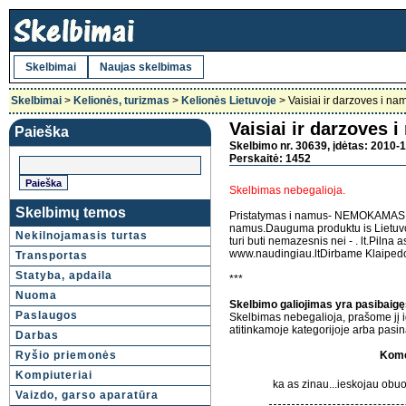
Skelbimai
Naujas skelbimas
Skelbimai
>
Kelionės, turizmas
>
Kelionės Lietuvoje
> Vaisiai ir darzoves i na
Vaisiai ir darzoves 
Paieška
Skelbimo nr. 30639, įdėtas: 2010-1
Perskaitė: 1452
Skelbimas nebegalioja.
Skelbimų temos
Pristatymas i namus- NEMOKAMAS!!!
namus.Dauguma produktu is Lietuv
Nekilnojamasis turtas
turi buti nemazesnis nei - . lt.Pilna 
www.naudingiau.ltDirbame Klaipedo
Transportas
Statyba, apdaila
***
Nuoma
Skelbimo galiojimas yra pasibaigę
Paslaugos
Skelbimas nebegalioja, prašome jį i
atitinkamoje kategorijoje arba pas
Darbas
Ryšio priemonės
Kome
Kompiuteriai
ka as zinau...ieskojau obuol
Vaizdo, garso aparatūra