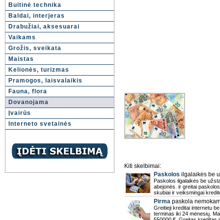
Buitinė technika
Baldai, interjeras
Drabužiai, aksesuarai
Vaikams
Grožis, sveikata
Maistas
Kelionės, turizmas
Pramogos, laisvalaikis
Fauna, flora
Dovanojama
Įvairūs
Interneto svetainės
Kiti skelbimai:
Paskolos
ilgalaikės be u
Paskolos ilgalaikės be užsta
abejonės. ir greitai paskolos
skubiai ir veiksmingai kredi
Pirma
paskola nemokama
Greitieji kreditai internetu 
terminas iki 24 mėnesių. M
550000 €. Greitas kreditas 