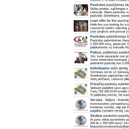
Paskolos
pasiūlymas ūki
Siūlau greitas, sąžiningas 
Lietuvoje. Mano paskolos svy
paskolas ūkininkams, sava
Loan
offer for the purcha
Hello Are you looking for a l
caused by banks rejecting y
your projects and pursue y
Paskolos
patvirtinimas 
Paskolos patvirtinimas šian
1.350.000 eurų, gauta per 
palūkanomis su vekseliu Nor
Puikus,
patikimas pasko
Jūs, kurie pavargote nuo priv
Jums nebereikia nerimauti, 
patenkinti paskolą nuo 5.00
Individualus
siūlo greitą
Terminas net iki 12 mėnesių,
Suteikiamas paprasčiau nei 
metų amžiaus, Lietuvos pil
Privačių
paskolų suteik
Siekiant padidinti savo apy
Turiu 750 000 EUR kredito su
% palūkanų norma; Jei susid
Verslas
- Idėjos - Investi
Investuosime į perspektyvų ve
kuriamas verslas, taip pat i
pagalba vykdant verslą. La
Skubus
paskolos pasiū
Ar jums reikia asmeninės p
000 iki 1 350 000 eurų? Jei 
finansinisverslocentras@gm