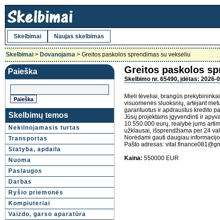
Skelbimai
Naujas skelbimas
Skelbimai
>
Dovanojama
> Greitos paskolos sprendimas su vekseliu
Greitos paskolos sp
Paieška
Skelbimo nr. 65490, įdėtas: 2026-0
Mieli tėveliai, brangūs prekybininkai, 
visuomenės sluoksnių, artėjant me
garantuotus ir apdraustus kredito p
Skelbimų temos
Jūsų projektams įgyvendinti ir apyva
10.550.000 eurų, realybė jums arti
Nekilnojamasis turtas
užklausai, išsprendžiama per 24 val
Norėdami gauti daugiau informacijo
Transportas
Pašto adresas: vital.finance081@g
Statyba, apdaila
Kaina:
550000 EUR
Nuoma
Paslaugos
Darbas
Ryšio priemonės
Kompiuteriai
Vaizdo, garso aparatūra