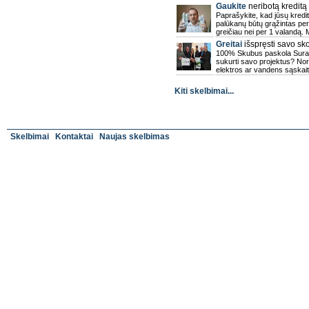
Gaukite
neribotą kreditą
Paprašykite, kad jūsų kredi
palūkanų būtų grąžintas per
greičiau nei per 1 valandą. 
Greitai
išspręsti savo sk
100% Skubus paskola Surask
sukurti savo projektus? Nori
elektros ar vandens sąskai
Kiti skelbimai...
Skelbimai
Kontaktai
Naujas skelbimas